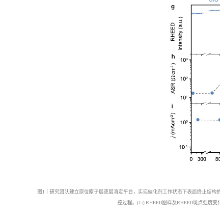
图
1
｜研究团队建立原位原子层逐层滴定平台，实现催化剂工作状态下表面终止结构
控过程。
(f-i) RHEED
图样及
RHEED
斑点强度变