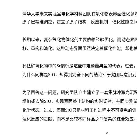
清华大学未来实验室
电化学材料团队
在氧化物表界面催化领
原子层精准调控，建立了原子结构
—
反应机制
—
催化性能
之
长期以来，复杂氧化物催化剂主要依赖经验优化，而动态界
移、重构和演化。这种动态界面虽然决定着催化性能，却也
这些中
钙钛矿氧化物中的
Sr
偏析是
难题最典型的代表。过去
为什么同样是
SrO
，却得到完全不同的结论？研究团队意识到
为了回答这一问题，研究团队自主建立了一套集脉冲激光沉
增加或去除
SrO
，实现表面终止结构的实时调控，并同步测
化学状态。过去，表面
SrO
只是材料工作过程中不可避免的偏
催化反应的贡献，而不是比较不同样品之间复杂的综合效应