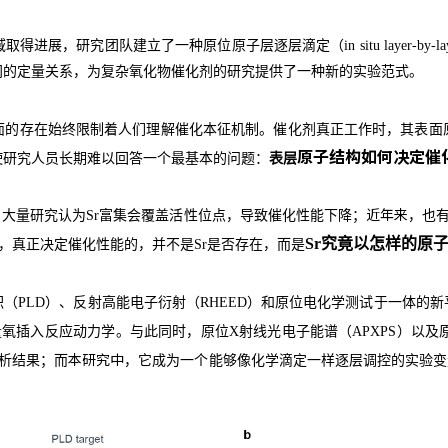
域取得进展
，
研究团队建立了一种
原位原子层逐层滴定（
in situ layer-by-la
间的定量关系，为复杂氧化物催化剂的研究提供了一种新的实验范式。
面的存在始终限制着人们理解催化本征机制。催化剂真正工作时，其表面
原子结构如何决定催
使研究人员长期难以回答一个最基本的问题：
表层
近年来
，大量研究认为
Sr
富集会覆盖活性位点，导致催化性能下降；
，也
Sr
究竟以怎样的原
，真正决定催化性能的，并不是
Sr
是否存在，而是
积（
PLD
）、反射高能电子衍射（
RHEED
）和原位电化学测试于一体的新
量氧插入反应动力学。与此同时，原位
X
射线光电子能谱（
APXPS
）以及
本研究中
析结果；而
，它成为一个能够像化学滴定一样逐层调控的实验变
。