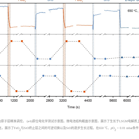
的原子层精准调控。
(a-b)
原位电化学测试示意图。微电池结构截面示意图，展示了生长于
LSGM
电解质
化，展示了
FeO
与
SrO
终止层之间的可逆切换以及
SrO
的逐步生长过程。在
650 ℃
、
p
O
= 0.01 mbar
条件
2
2