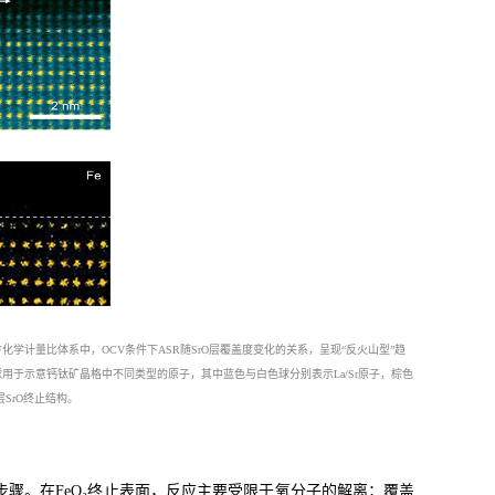
F
化学计量比体系中，
OCV
条件下
ASR
随
SrO
层覆盖度变化的关系，呈现
“
反火山型
”
趋
球用于示意钙钛矿晶格中不同类型的原子，其中蓝色与白色球分别表示
La/Sr
原子，棕色
层
SrO
终止结构。
步骤。在
FeO₂
终止表面，反应主要受限于氧分子的解离；覆盖