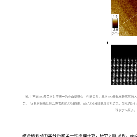
图
2
｜不同
SrO
覆盖层对应统一的火山型结构
—
性能关系，单层
SrO
表现出最高氧插入
势。
(c)
具有最高反应活性表面的
AFM
图像。
(d) AFM
台阶高度分析结果，显示约
0.4 
球表示
Fe
原子。
结合微观动力学分析和第一性原理计算，研究团队发现，表