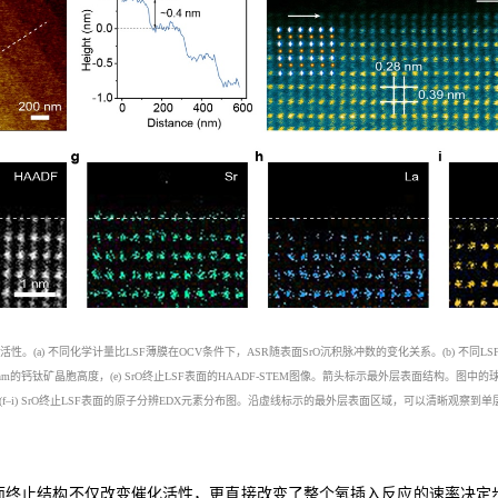
活性。
(a)
不同化学计量比
LSF
薄膜在
OCV
条件下，
ASR
随表面
SrO
沉积脉冲数的变化关系。
(b)
不同
LS
nm
的钙钛矿晶胞高度，
(e) SrO
终止
LSF
表面的
HAADF-STEM
图像。箭头标示最外层表面结构。图中的
(f–i) SrO
终止
LSF
表面的原子分辨
EDX
元素分布图。沿虚线标示的最外层表面区域，可以清晰观察到单
面终止结构不仅改变催化活性，更直接改变了整个氧插入反应的速率决定