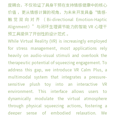
度耦合，不仅验证了具身干预在支持情感健康中的核心
价值 ，更从情感计算的视角，为未来开发具备“情感-
触觉双向对齐（Bi-directional Emotion-Haptic
Alignment）”与闭环生理调节能力的智能 VR 心理干
预工具提供了开创性的设计范式 。
While Virtual Reality (VR) is increasingly employed
for stress management, most applications rely
heavily on audio-visual stimuli and overlook the
therapeutic potential of squeezing engagement. To
address this gap, we introduce VR Calm Plus, a
multimodal system that integrates a pressure-
sensitive plush toy into an interactive VR
environment. This interface allows users to
dynamically modulate the virtual atmosphere
through physical squeezing actions, fostering a
deeper sense of embodied relaxation. We