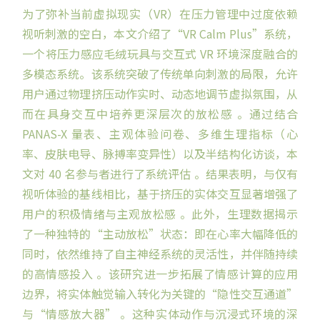
为了弥补当前虚拟现实（VR）在压力管理中过度依赖
视听刺激的空白，本文介绍了“
VR Calm Plus
”系统，
一个将压力感应毛绒玩具与交互式 VR 环境深度融合的
多模态系统。该系统突破了传统单向刺激的局限，允许
用户通过物理挤压动作实时、动态地调节虚拟氛围，从
而在具身交互中培养更深层次的放松感 。通过结合
PANAS-X 量表、主观体验问卷、多维生理指标（心
率、皮肤电导、脉搏率变异性）以及半结构化访谈，本
文对 40 名参与者进行了系统评估 。结果表明，与仅有
视听体验的基线相比，基于挤压的实体交互显著增强了
用户的积极情绪与主观放松感 。此外，生理数据揭示
了一种独特的“主动放松”状态：即在心率大幅降低的
同时，依然维持了自主神经系统的灵活性，并伴随持续
的高情感投入 。该研究进一步拓展了情感计算的应用
边界，将实体触觉输入转化为关键的“隐性交互通道”
与“
情感放大器
” 。这种实体动作与沉浸式环境的深